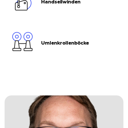
Handseilwinden
Umlenkrollenböcke